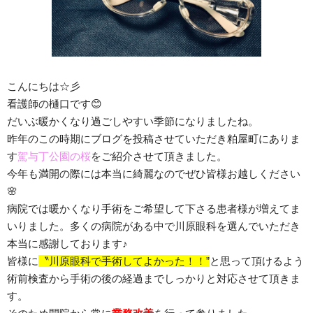
こんにちは☆彡
看護師の樋口です😊
だいぶ暖かくなり過ごしやすい季節になりましたね。
昨年のこの時期にブログを投稿させていただき粕屋町にありま
す
駕与丁公園の桜
をご紹介させて頂きました。
今年も満開の際には本当に綺麗なのでぜひ皆様お越しください
🌸
病院では暖かくなり手術をご希望して下さる患者様が増えてま
いりました。多くの病院がある中で川原眼科を選んでいただき
本当に感謝しております♪
皆様に
〝川原眼科で手術してよかった！！”
と思って頂けるよう
術前検査から手術の後の経過までしっかりと対応させて頂きま
す。