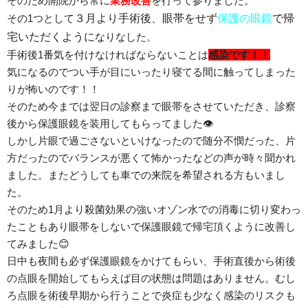
そのため開院から常に
業務改善
を行って参りました。
その1つとして
３月より手術後、眼帯をせず
保護の眼鏡
で帰
宅いただくように
なりなした。
手術後1番気を付けなければならないことは
感染です！！
気になるのでつい手が目にいったり寝てる間に触ってしまった
りが怖いのです！！
そのため今までは翌日の診察まで眼帯をさせていただき、診察
後から保護眼鏡を装用してもらってました👁
しかし片眼で過ごさないといけなったので随分不憫だった、片
方だったのでバランスが悪くて怖かったなどの声が時々聞かれ
ました。またどうしても車での来院を希望される方もいまし
た。
そのため1月より殺菌効果の強いオゾン水での消毒に切り変わっ
たこともあり眼帯をしないで保護眼鏡で帰宅頂くように改善し
てみました😊
日中も夜間も必ず保護眼鏡をかけてもらい、手術直後から術後
の点眼を開始してもらえば目の状態は問題はありません。むし
ろ点眼を術後早期から行うことで炎症も少なく感染のリスクも