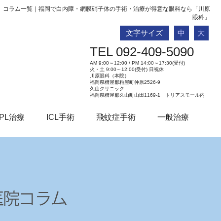
コラム一覧｜福岡で白内障・網膜硝子体の手術・治療が得意な眼科なら「川原
眼科」
文字サイズ
中
大
TEL 092-409-5090
AM 9:00～12:00 / PM 14:00～17:30(受付)
火・土 9:00～12:00(受付) 日祝休
川原眼科（本院）
福岡県糟屋郡粕屋町仲原2526-9
久山クリニック
福岡県糟屋郡久山町山田1169-1 トリアスモール内
PL治療
ICL手術
飛蚊症手術
一般治療