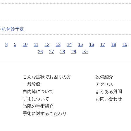
クの休診予定
8
9
10
11
12
13
14
15
16
17
18
19
26
27
28
29
>>
こんな症状でお困りの方
設備紹介
一般診療
アクセス
白内障について
よくある質問
手術について
お問い合わせ
当院の手術紹介
手術に対するこだわり