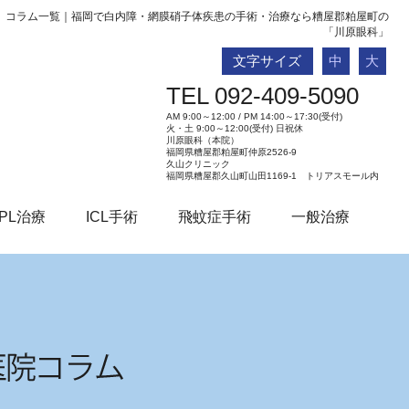
コラム一覧｜福岡で白内障・網膜硝子体疾患の手術・治療なら糟屋郡粕屋町の
「川原眼科」
文字サイズ
中
大
TEL 092-409-5090
AM 9:00～12:00 / PM 14:00～17:30(受付)
火・土 9:00～12:00(受付) 日祝休
川原眼科（本院）
福岡県糟屋郡粕屋町仲原2526-9
久山クリニック
福岡県糟屋郡久山町山田1169-1 トリアスモール内
PL治療
ICL手術
飛蚊症手術
一般治療